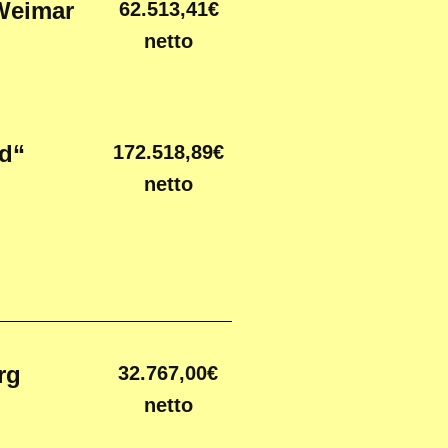
Weimar
62.513,41€
netto
ld“
172.518,89€
netto
rg
32.767,00€
netto