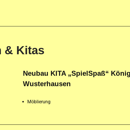
 & Kitas
Neubau KITA „SpielSpaß“ Köni
W
usterhausen
Möblierung